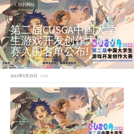
回到网站
第二届
CUSGA
中国大学
生游戏开发创作大赛初
赛入围名单公布
!
2022年5月25日
·
CiGA