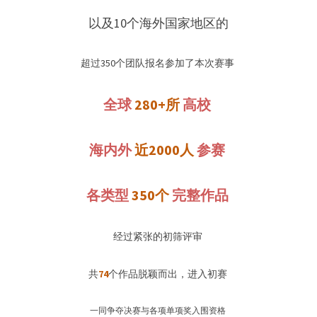
以及10个海外国家地区的
超过350个团队报名参加了本次赛事 
全球
280+所
高校
海内外
近2000人
参赛
各类型
350个
完整作品
经过紧张的初筛评审 
共
74
个作品脱颖而出，进入初赛 
一同争夺决赛与各项单项奖入围资格 