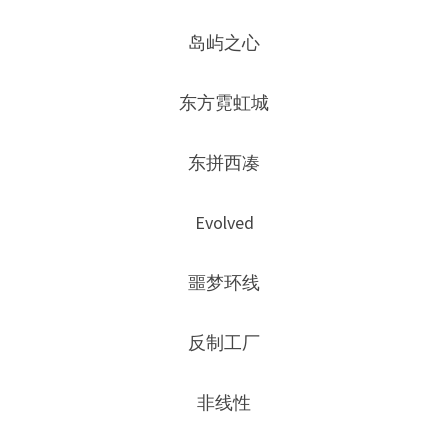
岛屿之心
东方霓虹城
东拼西凑
Evolved
噩梦环线
反制工厂
非线性