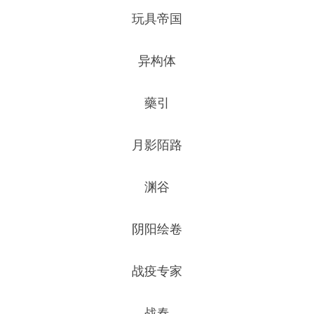
玩具帝国
异构体
藥引
月影陌路
渊谷
阴阳绘卷
战疫专家
战春