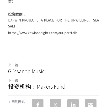
费）
投资案例
：
DARWIN PROJECT、A PLACE FOR THE UNWILLING、SEA 
SALT
https://www.kowloonnights.com/our-portfolio
上一篇
Glissando Music
下一篇
投资机构：Makers Fund
回到网站